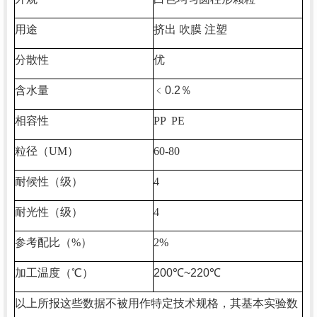
用途
挤出
吹膜
注塑
分散性
优
含水量
﹤
0.2
％
相容性
PP PE
粒径（
UM
）
60-80
耐候性（级）
4
耐光性（级）
4
参考配比（
%
）
2%
加工温度（℃）
200
℃
~220
℃
以上所报这些数据不被用作特定技术规格，其基本实验数