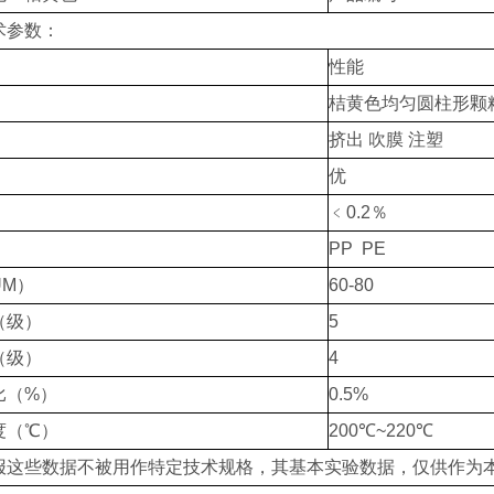
术参数：
性能
桔黄色均匀圆柱形颗
挤出 吹膜 注塑
优
﹤0.2
％
PP PE
UM）
60-80
（级）
5
（级）
4
比（%）
0.5%
度（℃）
200
℃
~220
℃
报这些数据不被用作特定技术规格，其基本实验数据，仅供作为