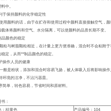
塑料中。
利于保持颜料的化学稳定性
用颜料的话，由于在贮存和使用过程中颜料直接接触空气，颜
脂载体将颜料和空气、水分隔离，可以使颜料的品质长期不变。
*制品颜色的稳定
粒与树脂颗粒相近，在计量上更方便准确，混合时不会粘附于容
的稳定，从而**制品颜色的稳定。
护操作人员的健康
般是粉状，添加和混合时容易飞扬，被人体吸入后将影响操作
持环境的洁净，不沾污器皿。
序简单，转色容易，节省时间和原材料。
明书：
色：桔黄色
产品编号：104