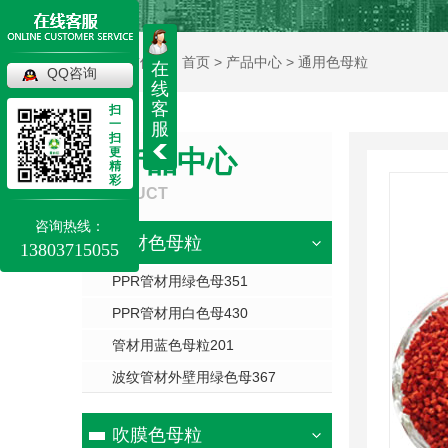
当前位置：
首页
>
产品中心
>
通用色母粒
在
QQ咨询
线
客
扫
一
服
扫
更
产品中心
精
彩
PRODUCT
咨询热线：
管材色母粒
13803715055
PPR管材用绿色母351
PPR管材用白色母430
管材用蓝色母粒201
波纹管材外壁用绿色母367
吹膜色母粒