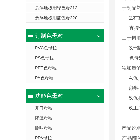
悬浮地板用绿色母313
于制品
悬浮地板用蓝色母220
2.
有
直接使
订制色母粒
由于树
PVC色母粒
3.
*
PS色母粒
色母颗
PET色母粒
添加量
PA色母粒
4.
保
颜料一
功能色母粒
5.
保
开口母粒
6.
工
降温母粒
除味母粒
产品说
PPA母粒
产品颜