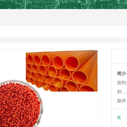
简介
加剂
剂，
散作
类 