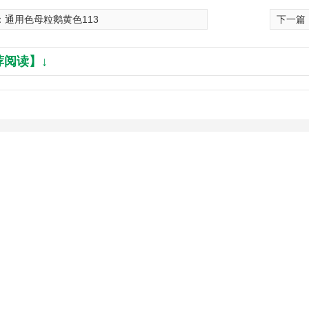
：
通用色母粒鹅黄色113
下一篇
荐阅读】↓