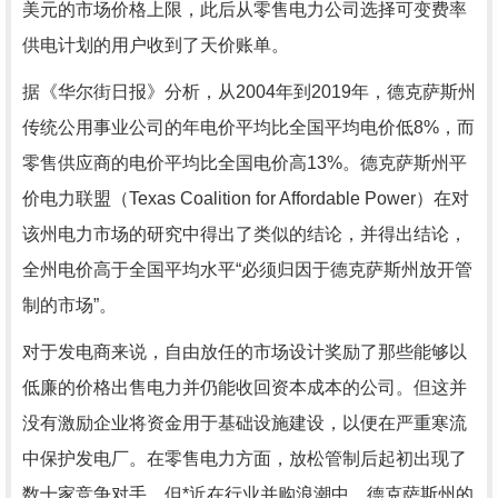
美元的市场价格上限，此后从零售电力公司选择可变费率
供电计划的用户收到了天价账单。
据《华尔街日报》分析，从2004年到2019年，德克萨斯州
传统公用事业公司的年电价平均比全国平均电价低8%，而
零售供应商的电价平均比全国电价高13%。德克萨斯州平
价电力联盟（Texas Coalition for Affordable Power）在对
该州电力市场的研究中得出了类似的结论，并得出结论，
全州电价高于全国平均水平“必须归因于德克萨斯州放开管
制的市场”。
对于发电商来说，自由放任的市场设计奖励了那些能够以
低廉的价格出售电力并仍能收回资本成本的公司。但这并
没有激励企业将资金用于基础设施建设，以便在严重寒流
中保护发电厂。在零售电力方面，放松管制后起初出现了
数十家竞争对手。但*近在行业并购浪潮中，德克萨斯州的