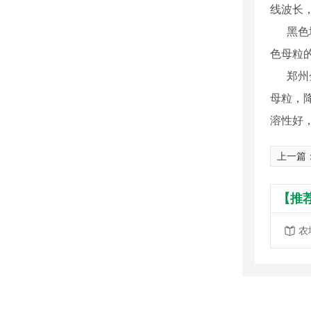
线波长
黑色地
色母粒
郑州金
母粒，
溶性好
上一篇
【推
农