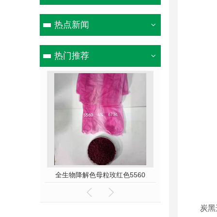
热点新闻
热门推荐
粉色5565
全生物降解色母粒玫红色5560
全生物降解色母
炭黑选