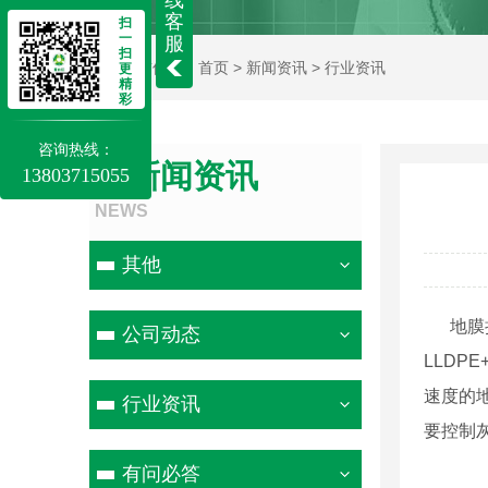
线
客
扫
一
服
扫
当前位置：
首页
>
新闻资讯
>
行业资讯
更
精
彩
咨询热线：
新闻资讯
13803715055
NEWS
其他
地膜执行
公司动态
LLDP
速度的
行业资讯
要控制
有问必答